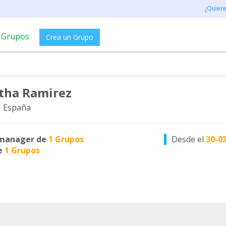
¿Quier
Grupos
Crea un Grupo
tha Ramirez
, España
manager de
1 Grupos
Desde el
30-0
e
1 Grupos