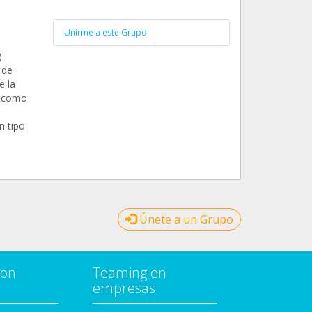
Unirme a este Grupo
.
 de
e la
n como
n tipo
Únete a un Grupo
con
Teaming en
empresas