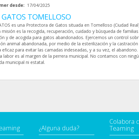
mer desde:
17/04/2025
 GATOS TOMELLOSO
TOS es una Protectora de Gatos situada en Tomelloso (Ciudad Real)
 misión es la recogida, recuperación, cuidado y búsqueda de familias
ón y de acogida para gatos abandonados. Ejercemos un control sobr
ión animal abandonada, por medio de la esterilización y la castració
 eficaz para evitar las camadas indeseadas, y a su vez, el abandono.
a labor es al margen de la perrera municipal. No contamos con ningú
a municipal ni estatal.
Colabora 
Teaming
¿Alguna duda?
Teaming