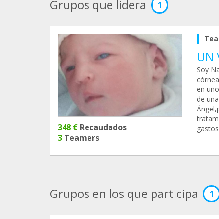
Grupos que lidera
1
Tea
UN 
Soy Na
córnea
en uno
de una
Ángel,
tratam
348 €
Recaudados
gastos
3
Teamers
Grupos en los que participa
1