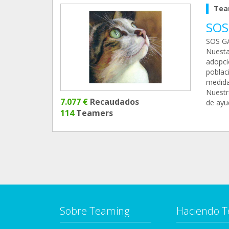
Tea
SOS
SOS GA
Nuesta
adopci
poblac
medida
Nuestr
7.077 €
Recaudados
de ayud
114
Teamers
Sobre Teaming
Haciendo 