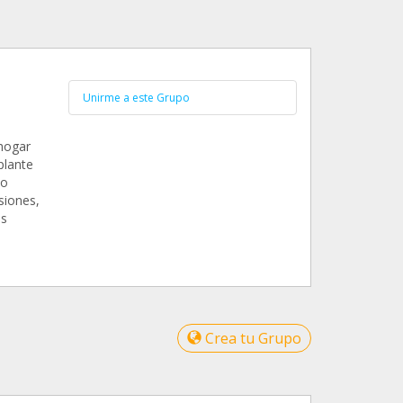
Unirme a este Grupo
 hogar
plante
ño
siones,
os
Crea tu Grupo