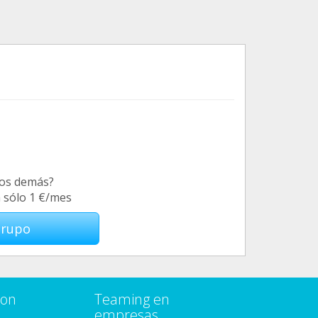
los demás?
a sólo 1 €/mes
Grupo
con
Teaming en
empresas