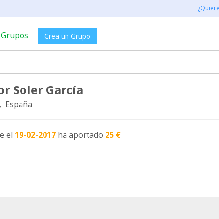
¿Quier
Grupos
Crea un Grupo
or Soler García
, España
e el
19-02-2017
ha aportado
25 €