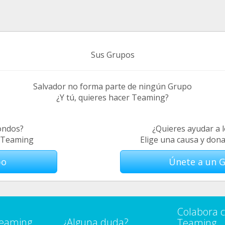
Sus Grupos
Salvador no forma parte de ningún Grupo
¿Y tú, quieres hacer Teaming?
ondos?
¿Quieres ayudar a 
e Teaming
Elige una causa y don
po
Únete a un 
Colabora 
Teaming
¿Alguna duda?
Teaming