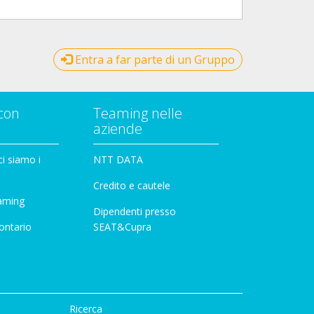
Entra a far parte di un Gruppo
con
Teaming nelle
aziende
i siamo i
NTT DATA
Credito e cautele
aming
Dipendenti presso
ontario
SEAT&Cupra
Ricerca