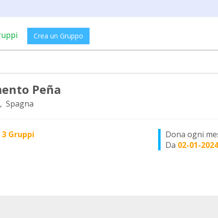
ruppi
Crea un Gruppo
ento Peña
, Spagna
n
3 Gruppi
Dona ogni me
Da
02-01-202