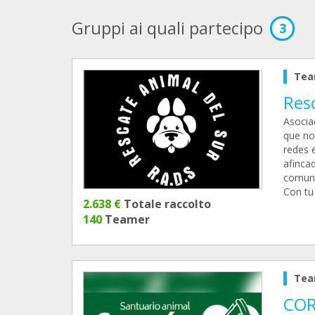
Gruppi ai quali partecipo
3
Tea
Res
Asocia
que no
redes 
afinca
comuni
Con tu
2.638 €
Totale raccolto
140
Teamer
Tea
COR