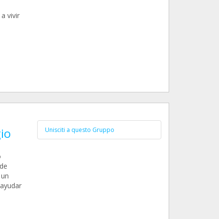
a vivir
io
Unisciti a questo Gruppo
o
 de
 un
 ayudar
n