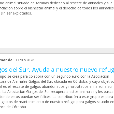
io animal situado en Asturias dedicado al rescate de animales y a la
ciación sobre el bienestar animal y el derecho de todos los animales 
y sin ser explotados.
mer da:
11/07/2026
gos del Sur. Ayuda a nuestro nuevo refug
rupo se crea para colabora con un segundo euro con la Asociación
tora de Animales Galgos del Sur, ubicada en Córdoba, y cuyo objetiv
pal es el rescate de galgos abandonados y maltratados en la zona sur
. La Asociación Galgos del Sur recupera a estos animales y les busca
donde estos puedan ser felices. La contribución a este grupo es para
s gastos de mantenimiento de nuestro refugio para galgos situado e
ranca de Córdoba.