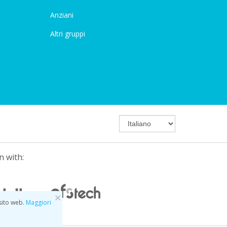
Anziani
Altri gruppi
n with:
×
 sito web.
Maggiori