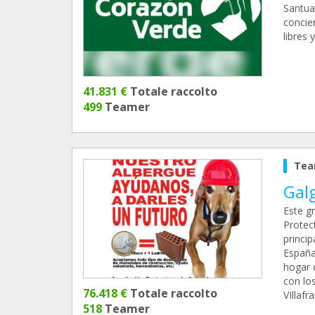
Santuar
concien
libres 
41.831 €
Totale raccolto
499
Teamer
Tea
Gal
Este g
Protec
princi
España
hogar 
con lo
76.418 €
Totale raccolto
VIllaf
518
Teamer