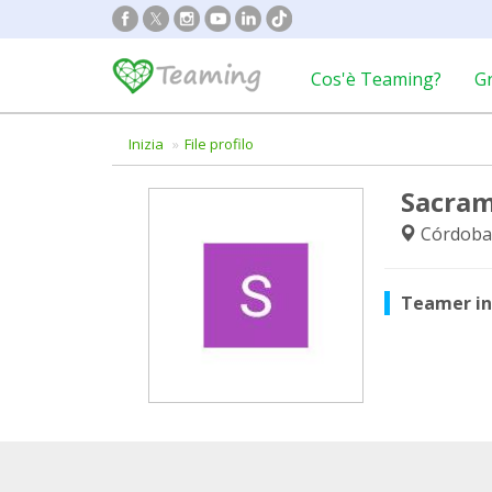
Cos'è Teaming?
G
Inizia
File profilo
Sacram
Córdoba
Teamer i