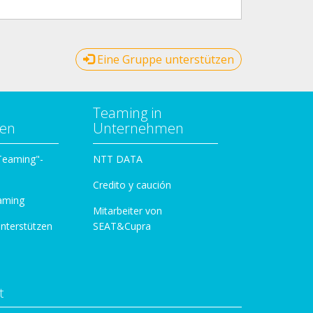
Eine Gruppe unterstützen
Teaming in
zen
Unternehmen
 Teaming"-
NTT DATA
Credito y caución
aming
Mitarbeiter von
unterstützen
SEAT&Cupra
t