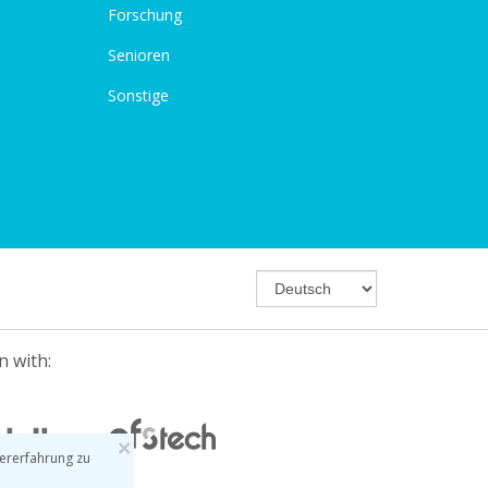
Forschung
Senioren
Sonstige
n with:
×
ererfahrung zu