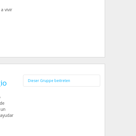
a vivir
io
Dieser Gruppe beitreten
o
 de
 un
 ayudar
n