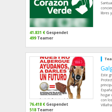
Santuar
concien
libres 
41.831 €
Gespendet
499
Teamer
Tea
Gal
Este g
Protec
princi
España
hogar 
con lo
76.418 €
Gespendet
VIllaf
518
Teamer