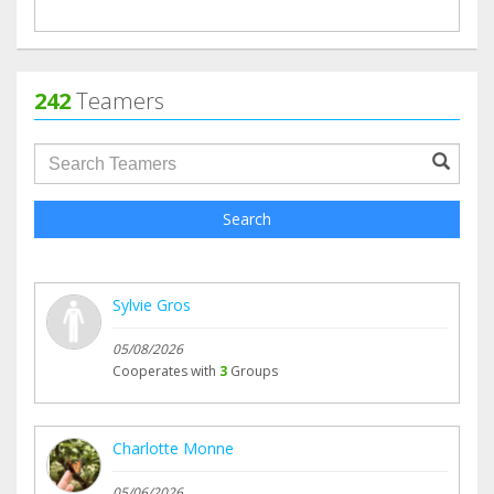
242
Teamers
groupProfile.searchForm.search.text???
Search
Sylvie Gros
05/08/2026
Cooperates with
3
Groups
Charlotte Monne
05/06/2026