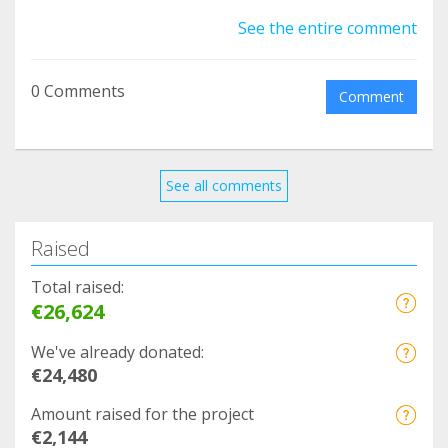
aide à tous ces pauvres petits animaux
See the entire comment
malheureux et martyrisés, me parait normale.
De tout cœur avec vous.
0 Comments
Martine Agulhon/Ginestes
Comment
See all comments
Raised
Total raised:
€26,624
We've already donated:
€24,480
Amount raised for the project
€2,144