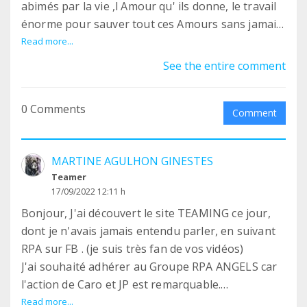
abimés par la vie ,l Amour qu' ils donne, le travail
énorme pour sauver tout ces Amours sans jamais
ce plaindre Ils sont un exemple de vie .
Read more...
J espère un jour adopter une petite femelle mais
See the entire comment
pour le moment j ai ma petite York de bientôt 15
ans et qui a un cancer du foie généralisé je lui
0 Comments
donne tout l amour que je peux lui offrir
Comment
MARTINE AGULHON GINESTES
Teamer
17/09/2022 12:11 h
Bonjour, J'ai découvert le site TEAMING ce jour,
dont je n'avais jamais entendu parler, en suivant
RPA sur FB . (je suis très fan de vos vidéos)
J'ai souhaité adhérer au Groupe RPA ANGELS car
l'action de Caro et JP est remarquable.
Ma participation à cette bonne œuvre qui vient en
Read more...