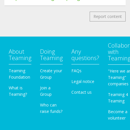
Report content
Collabor
About
Doing
Any
with
Teaming
Teaming
questions?
Teamin
Teaming
Create your
FAQs
"Here we a
Foundation
Group
Teaming"
Legal notice
companies
What is
Join a
Contact us
Teaming?
Group
Teaming 4
Teaming
Who can
raise funds?
Become a
volunteer