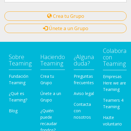
Crea tu Grupo
Únete a un Grupo
Colabora
Sobre
Haciendo
¿Alguna
con
Teaming
Teaming
duda?
Teaming
Fundación
Crea tu
Preguntas
Empresas
Teaming
Grupo
frecuentes
Here we are
Teaming
¿Qué es
Únete a un
Aviso legal
Teaming?
Grupo
Teamers 4
Contacta
Teaming
Blog
¿Quién
con
puede
nosotros
Hazte
recaudar
voluntario
fondos?