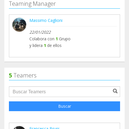
Teaming Manager
Massimo Caglioni
22/01/2022
Colabora con
1
Grupo
y lidera
1
de ellos
5
Teamers
groupProfile.searchForm.search.text???
Buscar
Francesca Bruni