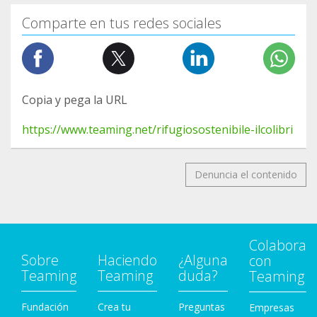
Comparte en tus redes sociales
Copia y pega la URL
https://www.teaming.net/rifugiosostenibile-ilcolibri
Denuncia el contenido
Colabora
Sobre
Haciendo
¿Alguna
con
Teaming
Teaming
duda?
Teaming
Fundación
Crea tu
Preguntas
Empresas