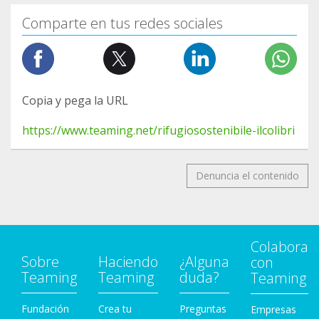
Comparte en tus redes sociales
Copia y pega la URL
https://www.teaming.net/rifugiosostenibile-ilcolibri
Denuncia el contenido
Colabora
Sobre
Haciendo
¿Alguna
con
Teaming
Teaming
duda?
Teaming
Fundación
Crea tu
Preguntas
Empresas