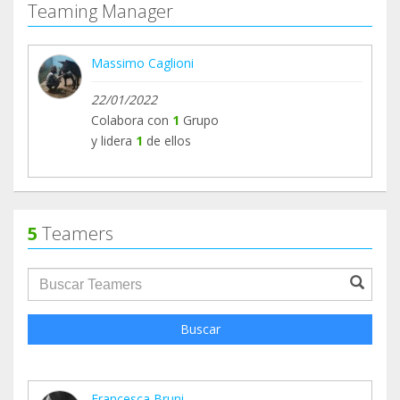
Teaming Manager
Massimo Caglioni
22/01/2022
Colabora con
1
Grupo
y lidera
1
de ellos
5
Teamers
groupProfile.searchForm.search.text???
Buscar
Francesca Bruni