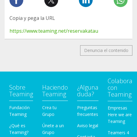
Copia y pega la URL
https://www.teaming.net/reservakatau
Denuncia el contenido
Colabora
Sobre
Haciendo
¿Alguna
con
Teaming
Teaming
duda?
Teaming
Fundación
Crea tu
Preguntas
Empresas
Teaming
Grupo
frecuentes
Here we are
Teaming
¿Qué es
Únete a un
Aviso legal
Teaming?
Grupo
Teamers 4
Contacta