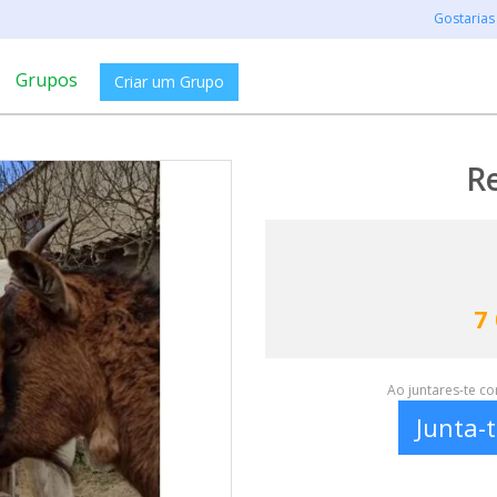
Gostarias
Grupos
Criar um Grupo
R
7
Ao juntares-te c
Junta-