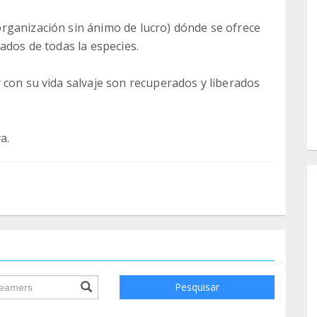
rganización sin ánimo de lucro) dónde se ofrece
ados de todas la especies.
 con su vida salvaje son recuperados y liberados
a.
ile.searchForm.search.text???
Pesquisar