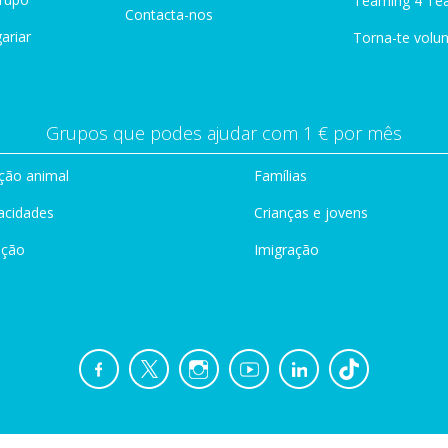
Teaming 4 Te
Contacta-nos
ariar
Torna-te volun
Grupos que podes ajudar com 1 € por mês
ção animal
Famílias
acidades
Crianças e jovens
ação
Imigração