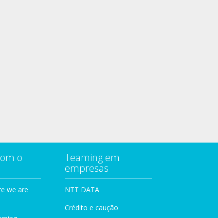
com o
Teaming em
empresas
e we are
NTT DATA
Crédito e caução