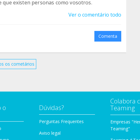
te que existen personas como vosotros.
Ver o comentário todo
Comenta
os os cometários
Colabora 
 o
Dúvidas?
Teaming
Perguntas Frequentes
Empresas "Her
o
Teaming"
Aviso legal
Grupo