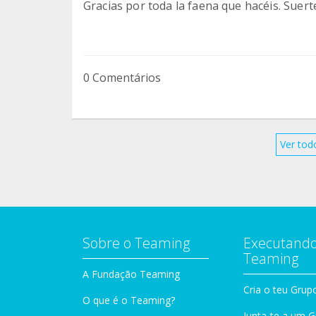
Gracias por toda la faena que hacéis. Suer
0 Comentários
Ver tod
Sobre o Teaming
Executando
Teaming
A Fundação Teaming
Cria o teu Grup
O que é o Teaming?
Junta-te a um 