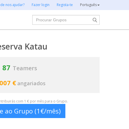
 de nos ajudar?
Fazer login
Regista-te
Português
Procurar
eserva Katau
87
Teamers
 007 €
angariados
ontribuirás com 1 € por mês para o Grupo.
te ao Grupo (1€/mês)