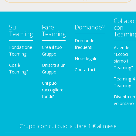
Collabo
Su
Fare
Domande?
con
Teaming
Teaming
Teamin
Domande
Fondazione
Crea il tuo
frequenti
Aziende
Teaming
Gruppo
"Eccoci
Note legali
siamo i
Cos'è
Unisciti a un
Teaming"
Contattaci
Teaming?
Gruppo
Teaming 4
Chi può
Teaming
raccogliere
fondi?
Diventa un
volontario
Gruppi con cui puoi aiutare 1 € al mese