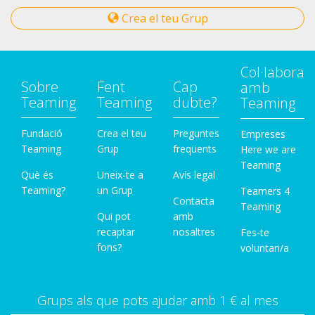
Crea el teu Grup
Col·labora
Sobre
Fent
Cap
amb
Teaming
Teaming
dubte?
Teaming
Fundació
Crea el teu
Preguntes
Empreses
Teaming
Grup
freqüents
Here we are
Teaming
Què és
Uneix-te a
Avís legal
Teaming?
un Grup
Teamers 4
Contacta
Teaming
Qui pot
amb
recaptar
nosaltres
Fes-te
fons?
voluntari/a
Grups als que pots ajudar amb 1 € al mes