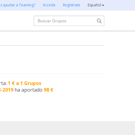
es ayudar a Teaming?
Accede
Regístrate
Español
Buscar
rta:
1 € a 1 Grupos
8-2019
ha aportado
98 €