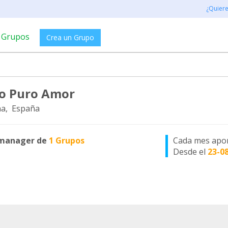
¿Quier
Grupos
Crea un Grupo
o Puro Amor
a, España
manager de
1 Grupos
Cada mes apo
Desde el
23-0