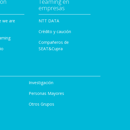
con
Teaming en
empresas
e we are
NTT DATA
Crédito y caución
aming
Compañeros de
io
SEAT&Cupra
Investigación
Personas Mayores
Otros Grupos