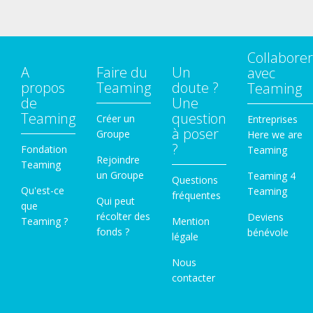
Collaborer
A
Faire du
Un
avec
propos
Teaming
doute ?
Teaming
de
Une
Teaming
question
Créer un
Entreprises
à poser
Groupe
Here we are
?
Fondation
Teaming
Rejoindre
Teaming
un Groupe
Teaming 4
Questions
Qu'est-ce
Teaming
fréquentes
Qui peut
que
récolter des
Deviens
Teaming ?
Mention
fonds ?
bénévole
légale
Nous
contacter