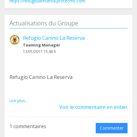
https://refugiolareserva.protecms.com
Actualisations du Groupe
Refugio Canino La Reserva
Teaming Manager
13/01/2017 15:48 h
Refugio Canino La Reserva
Lire plus...
Voir le commentaire en entier
En Diciembre de 2016 el Refugio Canino La
Reserva ha cambiado su Junta Directiva y desde
hoy mismo queremos cambiar nuestra forma de
1 commentaires
Commenter
trabajar tanto físicamente en el refugio como