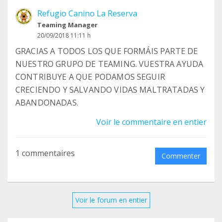
Facebook:
Refugio Canino La Reserva
https://www.facebook.com/RefugioLaReserva
Teaming Manager
Twitter: https://twitter.com/RefugioLaReserv
20/09/2018 11:11 h
Instagram:
GRACIAS A TODOS LOS QUE FORMÁIS PARTE DE
https://www.instagram.com/refugiolareserva
NUESTRO GRUPO DE TEAMING. VUESTRA AYUDA
YouTube:
CONTRIBUYE A QUE PODAMOS SEGUIR
https://www.youtube.com/c/RefugioCaninoLaRese
CRECIENDO Y SALVANDO VIDAS MALTRATADAS Y
rva
ABANDONADAS.
Un saludo y un abrazo de todo el equipo del
Voir le commentaire en entier
refugio.
1 commentaires
Commenter
Voir le forum en entier