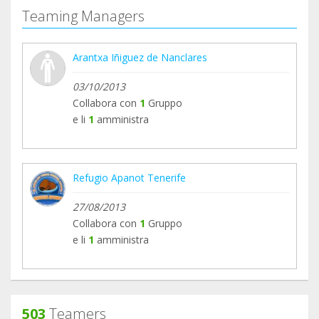
bancaria a la cuenta del refugio
Teaming Managers
IBAN ES06 2100 6733 8722 0016 9740
Puedes acudir a IRIS Centro Veterinario y hacer tu
Arantxa Iñiguez de Nanclares
entrega a cuenta en la misma clínica, esta semana
hemos tenido que trasladar algunos de nuestros
03/10/2013
gatitos para ser atendidos de urgencia.
Collabora con
1
Gruppo
e li
1
amministra
Refugio Apanot Tenerife
27/08/2013
Collabora con
1
Gruppo
e li
1
amministra
503
Teamers