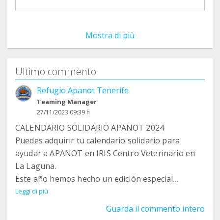
Mostra di più
Ultimo commento
Refugio Apanot Tenerife
Teaming Manager
27/11/2023 09:39 h
CALENDARIO SOLIDARIO APANOT 2024
Puedes adquirir tu calendario solidario para
ayudar a APANOT en IRIS Centro Veterinario en
La Laguna.
Este año hemos hecho un edición especial
dedicada a nuestros felinos ya que este 2023 ha
Leggi di più
sido bastante duro para todos, aún así podrás
Guarda il commento intero
encontrar a 24 protagonistas, tanto perros como