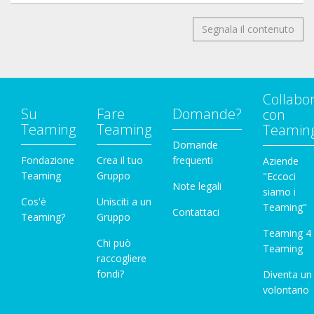
Segnala il contenuto
Collabo
Su
Fare
Domande?
con
Teaming
Teaming
Teamin
Domande
Fondazione
Crea il tuo
frequenti
Aziende
Teaming
Gruppo
"Eccoci
Note legali
siamo i
Cos'è
Unisciti a un
Teaming"
Contattaci
Teaming?
Gruppo
Teaming 4
Chi può
Teaming
raccogliere
fondi?
Diventa un
volontario