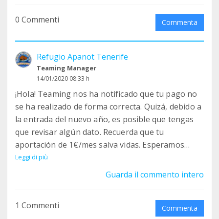
gatos, que te acompañarán durante los 365 días
0 Commenti
del año.
Commenta
Formato pared 12€
Formato mesa 6€
Refugio Apanot Tenerife
PACK ambos formatos 15€
Teaming Manager
En cuanto tengamos más puntos a la venta, los
14/01/2020 08:33 h
publicaremos en nuestras redes.
¡Hola! Teaming nos ha notificado que tu pago no
¡¡Corre que vuelan, son unidades limitadas!!
se ha realizado de forma correcta. Quizá, debido a
la entrada del nuevo año, es posible que tengas
que revisar algún dato. Recuerda que tu
aportación de 1€/mes salva vidas. Esperamos
seguir contando contigo en este proyecto.
Leggi di più
Síguenos en Facebook e Instagram para ver todas
Guarda il commento intero
las novedades referentes al refugio.
1 Commenti
Commenta