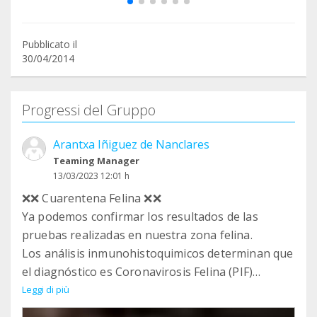
Pubblicato il
30/04/2014
Progressi del Gruppo
Arantxa Iñiguez de Nanclares
Teaming Manager
13/03/2023 12:01 h
❌❌ Cuarentena Felina ❌❌
Ya podemos confirmar los resultados de las
pruebas realizadas en nuestra zona felina.
Los análisis inmunohistoquimicos determinan que
el diagnóstico es Coronavirosis Felina (PIF)
Esta enfermedad tiene diferentes formas de
Leggi di più
manifestarse y por esto hemos tardado tanto en