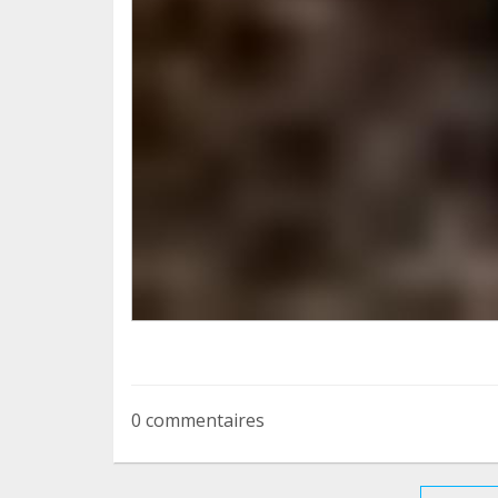
Puedes apadrinar de forma simbólica dura
bancaria a la cuenta del refugio
IBAN ES06 2100 6733 8722 0016 9740
Puedes acudir a IRIS Centro Veterinario y h
semana hemos tenido que trasladar algunos
urgencia.
0 commentaires