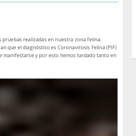
 pruebas realizadas en nuestra zona felina.
n que el diagnóstico es Coronavirosis Felina (PIF)
e manifestarse y por esto hemos tardado tanto en
ando devastados la situación.
s días sin algún fallecido y pensamos que todo
 y canto tanto en adopciones como en entradas
do, pero no queremos que olviden que seguimos
ecuerda: