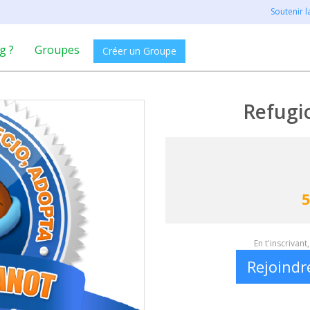
Soutenir 
g ?
Groupes
Créer un Groupe
Refugi
5
En t'inscrivan
Rejoindr