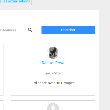
s les actualisations
ile.searchForm.search.text???
Chercher
Raquel Rosa
28/07/2026
Collabore avec
18
Groupes