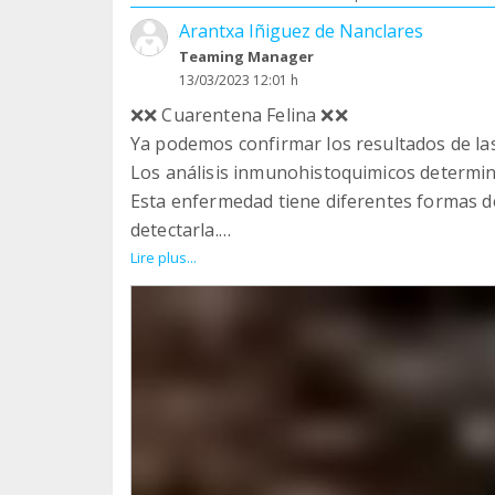
Arantxa Iñiguez de Nanclares
Teaming Manager
13/03/2023 12:01 h
❌❌ Cuarentena Felina ❌❌
Ya podemos confirmar los resultados de las
Los análisis inmunohistoquimicos determina
Esta enfermedad tiene diferentes formas d
detectarla.
Hemos sufrido más pérdidas y nos está dej
Lire plus...
¿Cuántos lograrán salvarse?
No lo sabemos, porque cuando llevamos uno
mejora, volvemos a perder.
Es obvio que continuaremos cerrados a cal
felinas por una larga temporada.
No podemos mostrarles demasiado conteni
luchando por ellos.
Si quieres seguir echándonos una patita, r