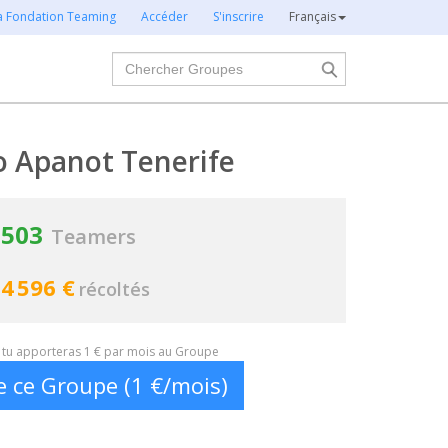
la Fondation Teaming
Accéder
S'inscrire
Français
Chercher
o Apanot Tenerife
503
Teamers
4 596 €
récoltés
t, tu apporteras 1 € par mois au Groupe
e ce Groupe (1 €/mois)