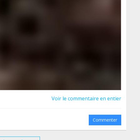
nte otro mes por 6€/mes mediante transferencia
acer tu entrega a cuenta en la misma clínica, esta
 de nuestros gatitos para ser atendidos de
Voir le commentaire en entier
Commenter