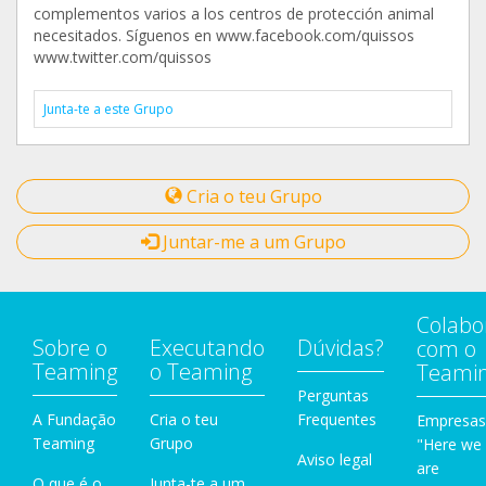
complementos varios a los centros de protección animal
necesitados. Síguenos en www.facebook.com/quissos
www.twitter.com/quissos
Junta-te a este Grupo
Cria o teu Grupo
Juntar-me a um Grupo
Colabo
Sobre o
Executando
Dúvidas?
com o
Teaming
o Teaming
Teami
Perguntas
A Fundação
Cria o teu
Frequentes
Empresas
Teaming
Grupo
"Here we
Aviso legal
are
O que é o
Junta-te a um