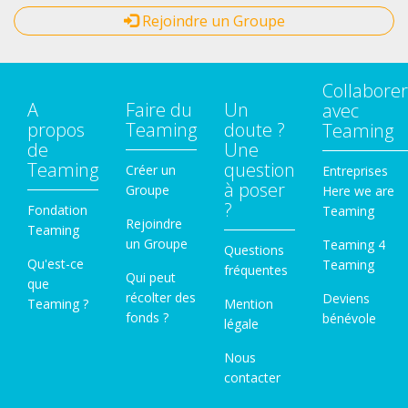
Rejoindre un Groupe
Collaborer
A
Faire du
Un
avec
propos
Teaming
doute ?
Teaming
de
Une
Teaming
question
Créer un
Entreprises
à poser
Groupe
Here we are
?
Fondation
Teaming
Rejoindre
Teaming
un Groupe
Teaming 4
Questions
Qu'est-ce
Teaming
fréquentes
Qui peut
que
récolter des
Deviens
Teaming ?
Mention
fonds ?
bénévole
légale
Nous
contacter