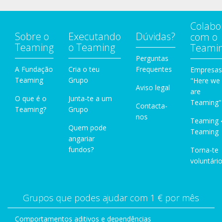
Colabo
Sobre o
Executando
Dúvidas?
com o
Teaming
o Teaming
Teami
Perguntas
A Fundação
Cria o teu
Frequentes
Empresas
Teaming
Grupo
"Here we
Aviso legal
are
O que é o
Junta-te a um
Teaming"
Contacta-
Teaming?
Grupo
nos
Teaming 
Quem pode
Teaming
angariar
fundos?
Torna-te
voluntário
Grupos que podes ajudar com 1 € por mês
Comportamentos aditivos e dependências