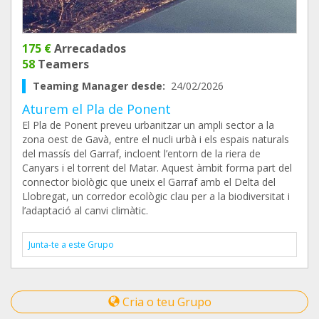
175 €
Arrecadados
58
Teamers
Teaming Manager desde:
24/02/2026
Aturem el Pla de Ponent
El Pla de Ponent preveu urbanitzar un ampli sector a la
zona oest de Gavà, entre el nucli urbà i els espais naturals
del massís del Garraf, incloent l’entorn de la riera de
Canyars i el torrent del Matar. Aquest àmbit forma part del
connector biològic que uneix el Garraf amb el Delta del
Llobregat, un corredor ecològic clau per a la biodiversitat i
l’adaptació al canvi climàtic.
Junta-te a este Grupo
Cria o teu Grupo