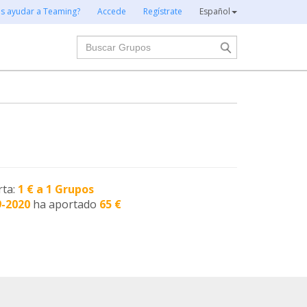
es ayudar a Teaming?
Accede
Regístrate
Español
Buscar
rta:
1 € a 1 Grupos
9-2020
ha aportado
65 €