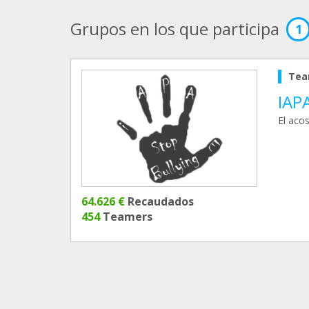
Grupos en los que participa
1
Tea
IAP
El aco
64.626 €
Recaudados
454
Teamers