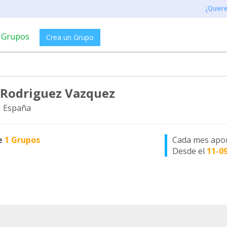
¿Quier
Grupos
Crea un Grupo
 Rodriguez Vazquez
, España
e
1 Grupos
Cada mes apo
Desde el
11-0