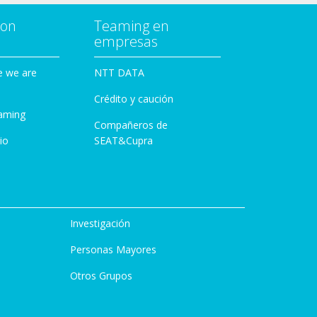
con
Teaming en
empresas
e we are
NTT DATA
Crédito y caución
aming
Compañeros de
io
SEAT&Cupra
Investigación
Personas Mayores
Otros Grupos