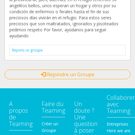
angelitos bellos, unos esperan un hogar y otros por su
condición de enfermos o ferales hasta el fin de sus
preciosos días vivirán en el refugio. Para estos seres
preciosos que son maltratados, ignorados y pisoteados
pedimos respeto Por favor, ayúdanos para seguir
ayudando
Rejoins ce groupe
Rejoindre un Groupe
Collaborer
A
Faire du
Un
avec
propos
Teaming
doute ?
Teaming
de
Une
Teaming
question
Créer un
Entreprises
à poser
Groupe
Here we are