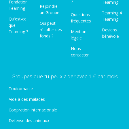
?
Fondation
Teaming
Rejoindre
Teaming
un Groupe
Teaming 4
Questions
Qu'est-ce
Teaming
fréquentes
Qui peut
que
récolter des
Deviens
Teaming ?
Mention
fonds ?
bénévole
légale
Nous
contacter
Groupes que tu peux aider avec 1 € par mois
Toxicomanie
Aide à des malades
Coopration internacionale
Défense des animaux