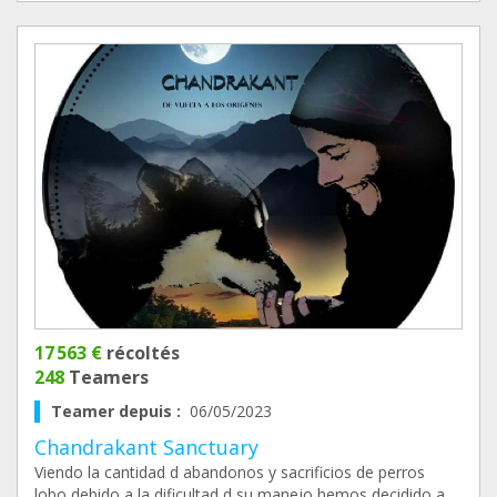
17 563 €
récoltés
248
Teamers
Teamer depuis :
06/05/2023
Chandrakant Sanctuary
Viendo la cantidad d abandonos y sacrificios de perros
lobo,debido a la dificultad d su manejo,hemos decidido a