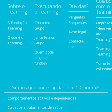
Colabo
Sobre o
Executando
Dúvidas?
com o
Teaming
o Teaming
Teami
Perguntas
A Fundação
Cria o teu
Frequentes
Empresas
Teaming
Grupo
"Here we
Aviso legal
are
O que é o
Junta-te a um
Teaming"
Contacta-
Teaming?
Grupo
nos
Teaming 
Quem pode
Teaming
angariar
fundos?
Torna-te
voluntário
Grupos que podes ajudar com 1 € por mês
Comportamentos aditivos e dependências
Cuidados e tratamentos de saúde