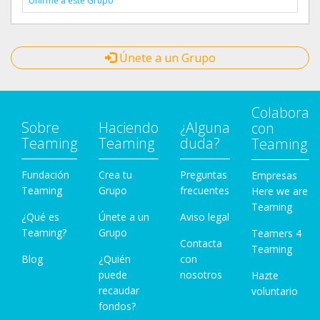
Unirme a este Grupo
Únete a un Grupo
Colabora
Sobre
Haciendo
¿Alguna
con
Teaming
Teaming
duda?
Teaming
Fundación
Crea tu
Preguntas
Empresas
Teaming
Grupo
frecuentes
Here we are
Teaming
¿Qué es
Únete a un
Aviso legal
Teaming?
Grupo
Teamers 4
Contacta
Teaming
Blog
¿Quién
con
puede
nosotros
Hazte
recaudar
voluntario
fondos?