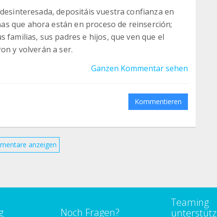
 desinteresada, depositáis vuestra confianza en
as que ahora están en proceso de reinserción;
 familias, sus padres e hijos, que ven que el
on y volverán a ser.
Ganzen Kommentar sehen
Kommentieren
mentare anzeigen
Teaming
g
Noch Fragen?
unterstüt