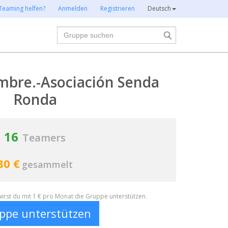
Teaming helfen?
Anmelden
Registrieren
Deutsch
Suche
mbre.-Asociación Senda
Ronda
16
Teamers
80 €
gesammelt
irst du mit 1 € pro Monat die Gruppe unterstützen.
ppe unterstützen