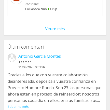
26/3/2026
Col·labora amb
1
Grup
Veure més
Últim comentari
Antonio García Montes
Teamer
31/03/2026 08:30 h
Gracias a los que con vuestra colaboración
desinteresada, depositáis vuestra confianza en
Proyecto Hombre Ronda. Son 23 las personas que
ahora están en proceso de reinserción; nosotros
pensamos cada día en ellos, en sus familias, sus
padres e hijos, que ven que el esfuerzo les acerca
Saber-ne més