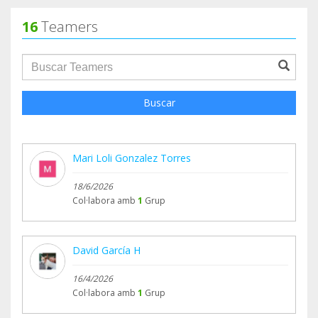
16
Teamers
groupProfile.searchForm.search.text???
Buscar
Mari Loli Gonzalez Torres
18/6/2026
Col·labora amb
1
Grup
David García H
16/4/2026
Col·labora amb
1
Grup