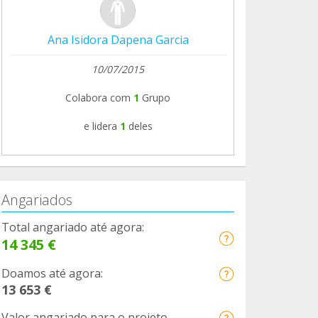
Ana Isidora Dapena Garcia
10/07/2015
Colabora com
1
Grupo
e lidera
1
deles
Angariados
Total angariado até agora:
14 345 €
Doamos até agora:
13 653 €
Valor angariado para o projeto