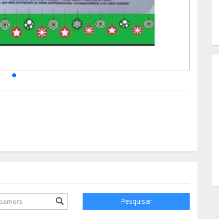
ile.searchForm.search.text???
Pesquisar