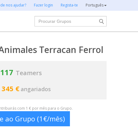
 de nos ajudar?
Fazer login
Regista-te
Português
Procurar
Animales Terracan Ferrol
117
Teamers
 345 €
angariados
ontribuirás com 1 € por mês para o Grupo.
te ao Grupo (1€/mês)