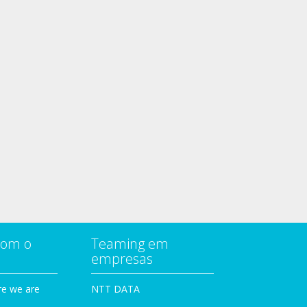
com o
Teaming em
empresas
e we are
NTT DATA