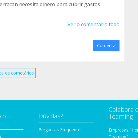
erracan necesita dinero para cubrir gastos
Ver o comentário todo
Comenta
os os cometários
Colabora 
 o
Dúvidas?
Teaming
Perguntas Frequentes
Empresas "Her
o
Teaming"