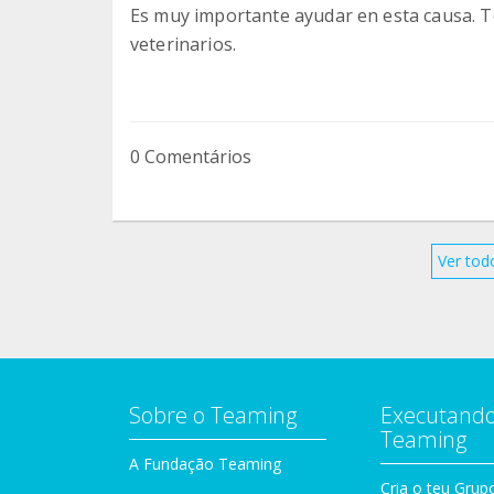
Es muy importante ayudar en esta causa. T
veterinarios.
0 Comentários
Ver tod
Sobre o Teaming
Executando
Teaming
A Fundação Teaming
Cria o teu Grup