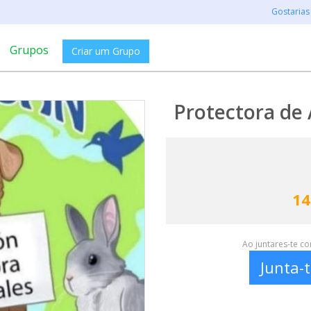
Gostarias
Grupos
Criar um Grupo
Protectora de 
14
Ao juntares-te c
Junta-