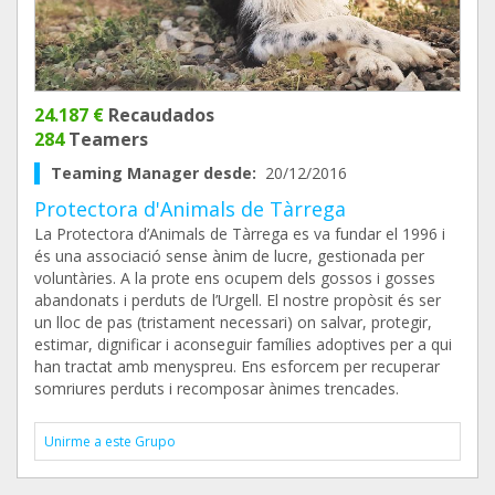
24.187 €
Recaudados
284
Teamers
Teaming Manager desde:
20/12/2016
Protectora d'Animals de Tàrrega
La Protectora d’Animals de Tàrrega es va fundar el 1996 i
és una associació sense ànim de lucre, gestionada per
voluntàries. A la prote ens ocupem dels gossos i gosses
abandonats i perduts de l’Urgell. El nostre propòsit és ser
un lloc de pas (tristament necessari) on salvar, protegir,
estimar, dignificar i aconseguir famílies adoptives per a qui
han tractat amb menyspreu. Ens esforcem per recuperar
somriures perduts i recomposar ànimes trencades.
Unirme a este Grupo