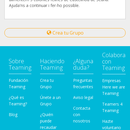
Ajuda'ns a continuar i fer-ho possible.
Crea tu Grupo
Colabora
Sobre
Haciendo
¿Alguna
con
Teaming
Teaming
duda?
Teaming
Fundación
Crea tu
Preguntas
Empresas
Teaming
Grupo
frecuentes
Here we are
Teaming
¿Qué es
Únete a un
Aviso legal
Teaming?
Grupo
Teamers 4
Contacta
Teaming
Blog
¿Quién
con
puede
nosotros
Hazte
recaudar
voluntario