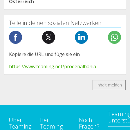
Österreich
Teile in deinen sozialen Netzwerken
Kopiere die URL und füge sie ein
https://www.teaming.net/proqenalbania
Inhalt melden
Teamin
Über
Bei
Noch
unterst
Teaming
Teaming
Fragen?