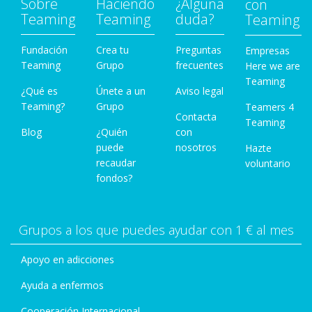
Sobre
Haciendo
¿Alguna
con
Teaming
Teaming
duda?
Teaming
Fundación
Crea tu
Preguntas
Empresas
Teaming
Grupo
frecuentes
Here we are
Teaming
¿Qué es
Únete a un
Aviso legal
Teaming?
Grupo
Teamers 4
Contacta
Teaming
Blog
¿Quién
con
puede
nosotros
Hazte
recaudar
voluntario
fondos?
Grupos a los que puedes ayudar con 1 € al mes
Apoyo en adicciones
Ayuda a enfermos
Cooperación Internacional