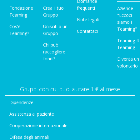
Domande
Fondazione
Crea il tuo
frequenti
Aziende
Teaming
Gruppo
"Eccoci
Note legali
siamo i
Cos'è
Unisciti a un
Teaming"
Contattaci
Teaming?
Gruppo
Teaming 4
Chi può
Teaming
raccogliere
fondi?
Diventa un
volontario
Gruppi con cui puoi aiutare 1 € al mese
Dipendenze
Assistenza al paziente
Cooperazione internazionale
Difesa degli animali