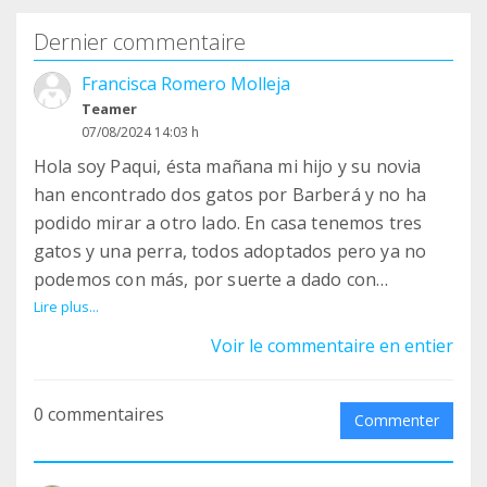
Dernier commentaire
Francisca Romero Molleja
Teamer
07/08/2024 14:03 h
Hola soy Paqui, ésta mañana mi hijo y su novia
han encontrado dos gatos por Barberá y no ha
podido mirar a otro lado. En casa tenemos tres
gatos y una perra, todos adoptados pero ya no
podemos con más, por suerte a dado con
vosotros y os habéis quedado con uno y el otro
Lire plus...
por suerte se lo ha quedado una amiga de ellos.
Voir le commentaire en entier
Agradezco la labor que hacéis, me han dicho que
tenéis muy bien todos los gatitos y me he
0 commentaires
animado a hacerme teaming vuestro. Si puedo os
Commenter
hago una donación porque me han dicho que
estáis muy saturados. Un saludo y gracias por