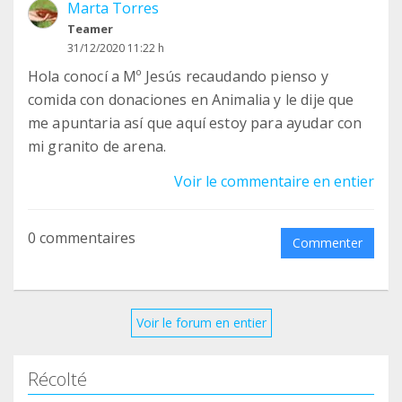
Marta Torres
darle una vida y la oportunidad de un buen hogar
Teamer
a los gatitos.
31/12/2020 11:22 h
Hola conocí a Mº Jesús recaudando pienso y
comida con donaciones en Animalia y le dije que
me apuntaria así que aquí estoy para ayudar con
mi granito de arena.
Voir le commentaire en entier
0 commentaires
Commenter
Voir le forum en entier
Récolté