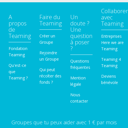
Collaborer
A
Faire du
Un
avec
propos
Teaming
doute ?
Teaming
de
Une
Teaming
question
Créer un
Entreprises
à poser
Groupe
Here we are
?
Fondation
Teaming
Rejoindre
Teaming
un Groupe
Teaming 4
Questions
Qu'est-ce
Teaming
fréquentes
Qui peut
que
récolter des
Deviens
Teaming ?
Mention
fonds ?
bénévole
légale
Nous
contacter
Groupes que tu peux aider avec 1 € par mois