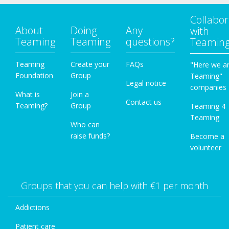
Collabor
About
Doing
Any
with
Teaming
Teaming
questions?
Teamin
Teaming
Create your
FAQs
"Here we a
Foundation
Group
Teaming"
Legal notice
companies
What is
Join a
Contact us
Teaming?
Group
Teaming 4
Teaming
Who can
raise funds?
Become a
volunteer
Groups that you can help with €1 per month
Addictions
Patient care