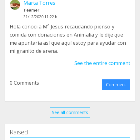
Marta Torres
darle una vida y la oportunidad de un buen hogar
Teamer
a los gatitos.
31/12/2020 11:22 h
Hola conocí a Mº Jesús recaudando pienso y
comida con donaciones en Animalia y le dije que
me apuntaria así que aquí estoy para ayudar con
mi granito de arena.
See the entire comment
0 Comments
Comment
See all comments
Raised