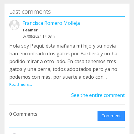
Last comments
Francisca Romero Molleja
Teamer
07/08/2024 14:03 h
Hola soy Paqui, ésta mañana mi hijo y su novia
han encontrado dos gatos por Barberá y no ha
podido mirar a otro lado. En casa tenemos tres
gatos y una perra, todos adoptados pero ya no
podemos con más, por suerte a dado con
vosotros y os habéis quedado con uno y el otro
Read more...
por suerte se lo ha quedado una amiga de ellos.
See the entire comment
Agradezco la labor que hacéis, me han dicho que
tenéis muy bien todos los gatitos y me he
0 Comments
animado a hacerme teaming vuestro. Si puedo os
Comment
hago una donación porque me han dicho que
estáis muy saturados. Un saludo y gracias por