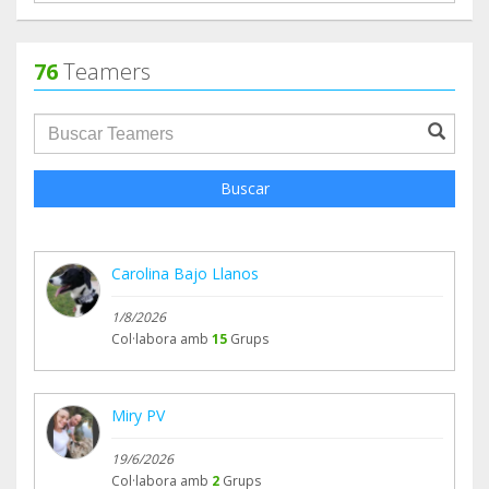
76
Teamers
groupProfile.searchForm.search.text???
Buscar
Carolina Bajo Llanos
1/8/2026
Col·labora amb
15
Grups
Miry PV
19/6/2026
Col·labora amb
2
Grups