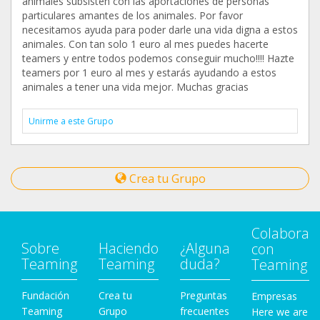
animales subsisten con las aportaciones de personas
particulares amantes de los animales. Por favor
necesitamos ayuda para poder darle una vida digna a estos
animales. Con tan solo 1 euro al mes puedes hacerte
teamers y entre todos podemos conseguir mucho!!!! Hazte
teamers por 1 euro al mes y estarás ayudando a estos
animales a tener una vida mejor. Muchas gracias
Unirme a este Grupo
Crea tu Grupo
Colabora
Sobre
Haciendo
¿Alguna
con
Teaming
Teaming
duda?
Teaming
Fundación
Crea tu
Preguntas
Empresas
Teaming
Grupo
frecuentes
Here we are