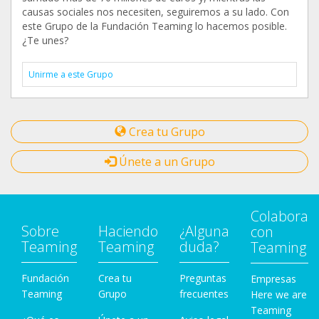
causas sociales nos necesiten, seguiremos a su lado. Con
este Grupo de la Fundación Teaming lo hacemos posible.
¿Te unes?
Unirme a este Grupo
Crea tu Grupo
Únete a un Grupo
Colabora
Sobre
Haciendo
¿Alguna
con
Teaming
Teaming
duda?
Teaming
Fundación
Crea tu
Preguntas
Empresas
Teaming
Grupo
frecuentes
Here we are
Teaming