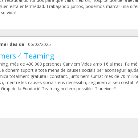
s recaudando fondos para que Vall d'Hebron, hospital donde la lleva
iguen esta enfermedad. Trabajando juntos, podemos marcar una dife
 su vida!
mer des de:
06/02/2025
mers 4 Teaming
ing, més de 430.000 persones Canviem Vides amb 1€ al mes. Fa mé
ue donem suport a tota mena de causes socials per aconseguir ajud
ica totalment gratuïta i constant. Junts hem sumat més de 70 millio
 i, mentre les causes socials ens necessitin, seguirem al seu costat.
 Grup de la Fundació Teaming ho fem possible. T'uneixes?