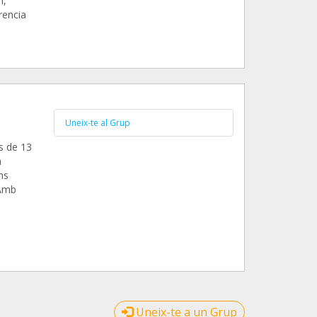
n,
rencia
Uneix-te al Grup
s de 13
a
ns
 Amb
Uneix-te a un Grup