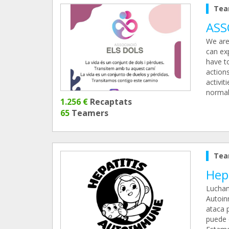
Tea
ASS
We are
can ex
have to
actions
activit
normali
1.256 €
Recaptats
65
Teamers
Tea
Hep
Lucham
Autoin
ataca p
puede 