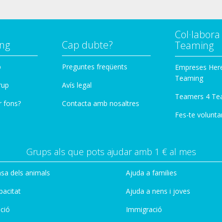
Col·labor
ng
Cap dubte?
Teaming
p
Preguntes freqüents
Empreses Her
Teaming
rup
Avís legal
Teamers 4 Te
r fons?
Contacta amb nosaltres
Fes-te voluntar
Grups als que pots ajudar amb 1 € al mes
sa dels animals
Ajuda a families
pacitat
Ajuda a nens i joves
ció
Immigració