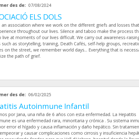
mer des de:
07/08/2024
OCIACIÓ ELS DOLS
 an association where we work on the different griefs and losses tha
perience throughout our lives. Silence and taboo make the process t
 live at moments of our lives difficult. We carry out awareness-raisin
 such as storytelling, training, Death Cafés, self-help groups, recreati
ies on the street, we remember world days... Everything that is necess
ze the path of grief.
mer des de:
06/02/2025
atitis Autoinmune Infantil
os por Jana, una niña de 6 años con esta enfermedad. La Hepatitis
mune es una enfermedad rara, minoritaria y crónica . Su sistema inmu
or error el hígado y causa inflamación y daño hepático. Sin tratamien
empeorar y causar complicaciones como cirrosis y insuficiencia hepát