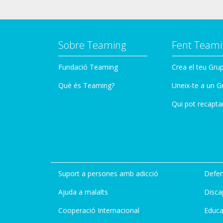
Sobre Teaming
Fent Teami
Fundació Teaming
Crea el teu Gru
Què és Teaming?
Uneix-te a un G
Qui pot recapta
Suport a persones amb adicció
Defen
Ajuda a malalts
Disca
Cooperació Internacional
Educa