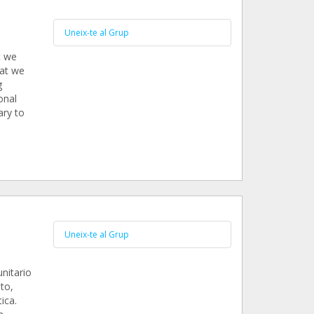
Uneix-te al Grup
t we
hat we
g
onal
ary to
Uneix-te al Grup
nitario
to,
ica.