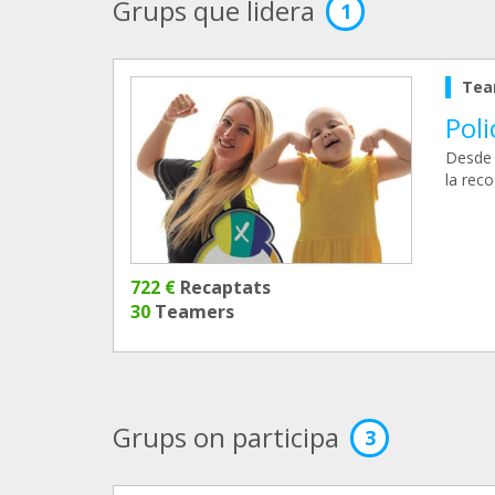
Grups que lidera
1
Tea
Poli
Desde 
la reco
722 €
Recaptats
30
Teamers
Grups on participa
3