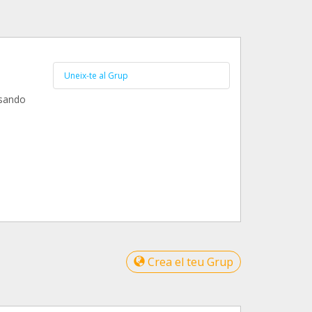
Uneix-te al Grup
lsando
Crea el teu Grup