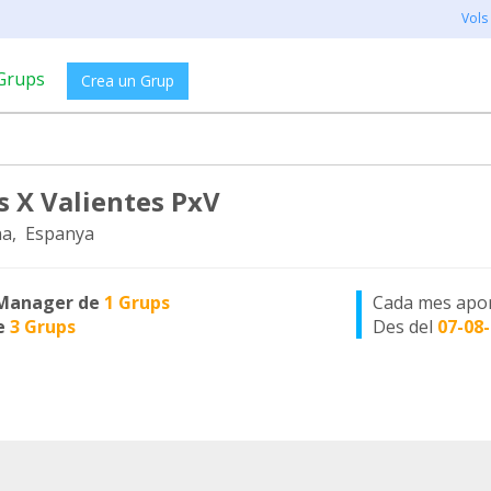
Vols
Grups
Crea un Grup
s X Valientes PxV
a, Espanya
Manager de
1 Grups
Cada mes apo
e
3 Grups
Des del
07-08