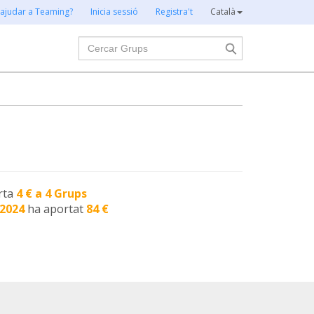
 ajudar a Teaming?
Inicia sessió
Registra't
Català
Cercar
rta
4 € a 4 Grups
-2024
ha aportat
84 €