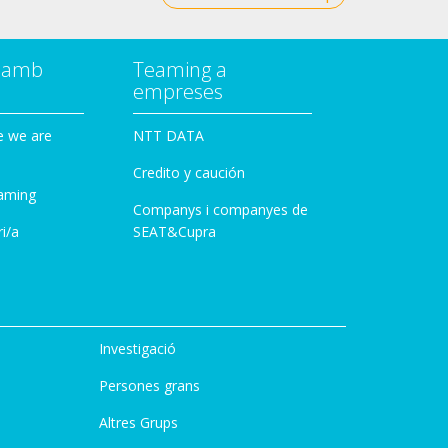
a amb
Teaming a
empreses
e we are
NTT DATA
Credito y caución
aming
Companys i companyes de
i/a
SEAT&Cupra
Investigació
Persones grans
Altres Grups