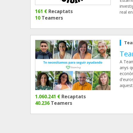
Estamo
invest
161 €
Recaptats
real en
10
Teamers
Tea
Tea
A Team
anys q
econòm
d'euros
aquest
1.060.241 €
Recaptats
40.236
Teamers