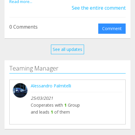
Grazie per il supporto e la fiducia.
Read more...
See the entire comment
Associazione Poic e dintorni
0 Comments
Comment
See all updates
Teaming Manager
Alessandro Palmitelli
25/03/2021
Cooperates with
1
Group
and leads
1
of them