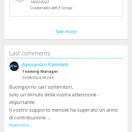
18/02/2022
Cooperates with
1
Group
See more
Last comments
Alessandro Palmitelli
Teaming Manager
23/08/2024 09:24 h
Buongiorno cari sostenitori,
solo un minuto della vostra attenzione -
importante.
Il vostro supporto mensile ha superato un anno
di contribuzione.
Mille grazie in quanto con quanto raccolto è stato
Read more...