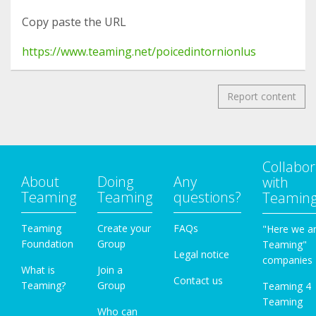
Copy paste the URL
https://www.teaming.net/poicedintornionlus
Report content
Collabor
About
Doing
Any
with
Teaming
Teaming
questions?
Teamin
Teaming
Create your
FAQs
"Here we a
Foundation
Group
Teaming"
Legal notice
companies
What is
Join a
Contact us
Teaming?
Group
Teaming 4
Teaming
Who can