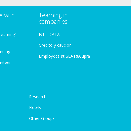
e with
Teaming in
companies
Teaming"
NTT DATA
Credito y caución
aming
Employees at SEAT&Cupra
unteer
Research
Elderly
Other Groups