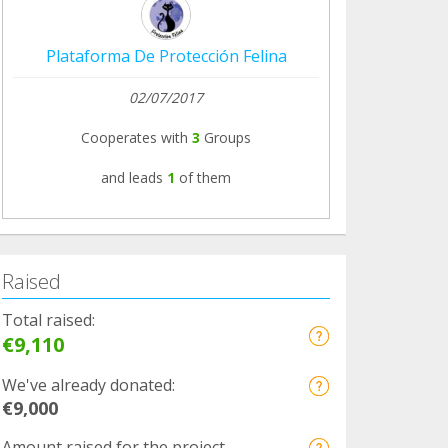
Plataforma De Protección Felina
02/07/2017
Cooperates with
3
Groups
and leads
1
of them
Raised
Total raised:
€9,110
We've already donated:
€9,000
Amount raised for the project