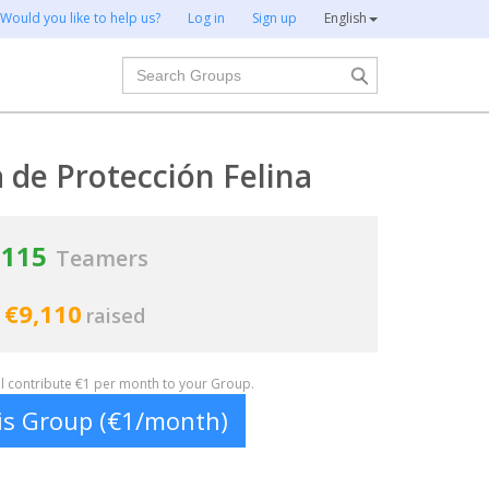
Would you like to help us?
Log in
Sign up
English
Search
 de Protección Felina
115
Teamers
€9,110
raised
ill contribute €1 per month to your Group.
his Group (€1/month)