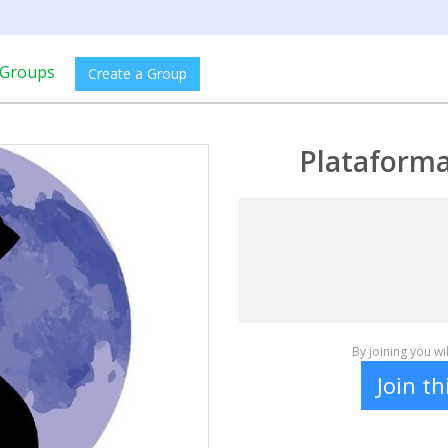
Groups
Create a Group
Plataforma
By joining you w
Join t