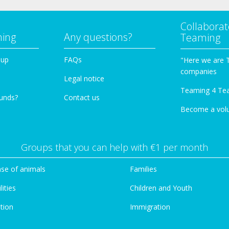
Collaborat
ming
Any questions?
Teaming
oup
FAQs
"Here we are 
companies
Legal notice
Teaming 4 Te
funds?
Contact us
Become a vol
Groups that you can help with €1 per month
se of animals
Families
lities
Children and Youth
tion
Immigration