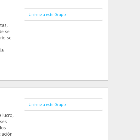
Unirme a este Grupo
tas,
de se
rio se
la
Unirme a este Grupo
 lucro,
eses
dos
ciación