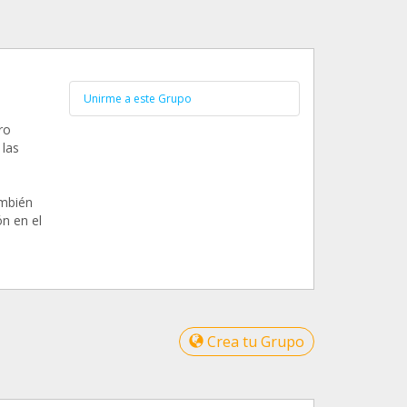
Unirme a este Grupo
ro
las
ambién
n en el
Crea tu Grupo