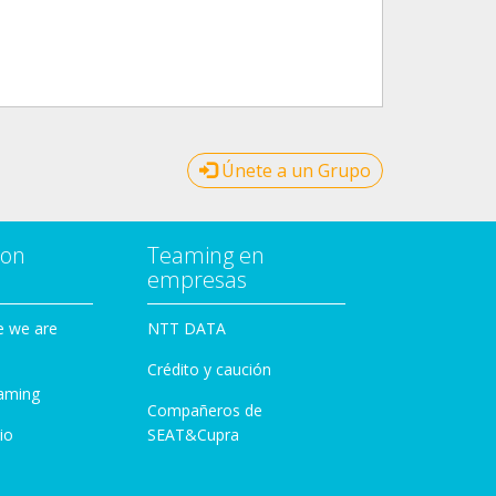
Únete a un Grupo
con
Teaming en
empresas
e we are
NTT DATA
Crédito y caución
aming
Compañeros de
io
SEAT&Cupra