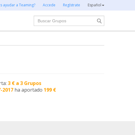
es ayudar a Teaming?
Accede
Regístrate
Español
Buscar
rta:
3 € a 3 Grupos
7-2017
ha aportado
199 €