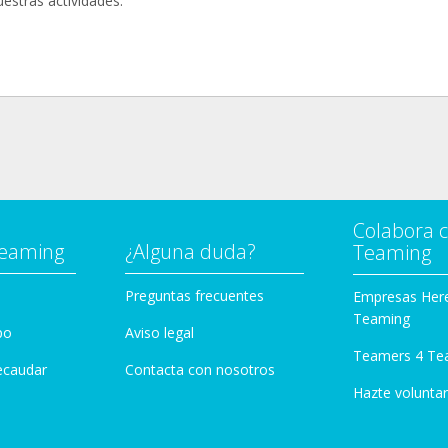
estras actividades.
Colabora 
Teaming
¿Alguna duda?
Teaming
Preguntas frecuentes
Empresas Her
Teaming
po
Aviso legal
Teamers 4 Te
ecaudar
Contacta con nosotros
Hazte voluntar