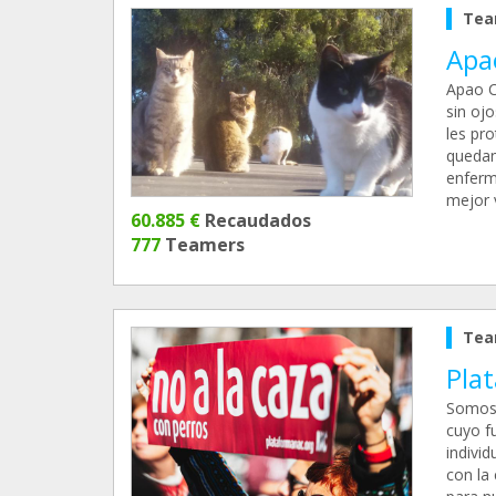
Tea
Apa
Apao C
sin oj
les pro
quedan
enferm
mejor v
60.885 €
Recaudados
777
Teamers
Tea
Pla
Somos 
cuyo f
indivi
con la