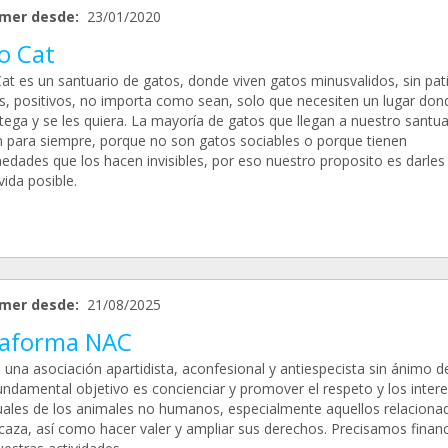
mer desde:
23/01/2020
o Cat
at es un santuario de gatos, donde viven gatos minusvalidos, sin pati
os, positivos, no importa como sean, solo que necesiten un lugar don
tega y se les quiera. La mayoría de gatos que llegan a nuestro santua
 para siempre, porque no son gatos sociables o porque tienen
edades que los hacen invisibles, por eso nuestro proposito es darles 
ida posible.
mer desde:
21/08/2025
taforma NAC
una asociación apartidista, aconfesional y antiespecista sin ánimo de
undamental objetivo es concienciar y promover el respeto y los inter
duales de los animales no humanos, especialmente aquellos relaciona
 caza, así como hacer valer y ampliar sus derechos. Precisamos finan