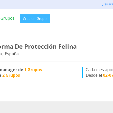
¿Quier
Grupos
Crea un Grupo
orma De Protección Felina
a, España
manager de
1 Grupos
Cada mes apo
e
2 Grupos
Desde el
02-0