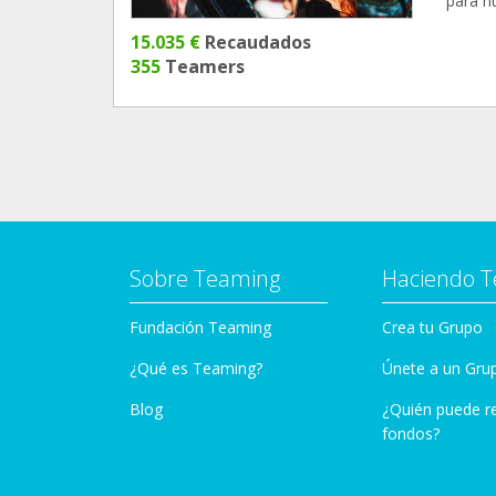
para nu
15.035 €
Recaudados
355
Teamers
Sobre Teaming
Haciendo 
Fundación Teaming
Crea tu Grupo
¿Qué es Teaming?
Únete a un Gru
Blog
¿Quién puede r
fondos?