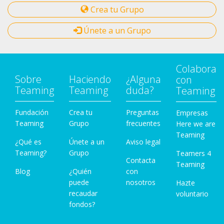
Crea tu Grupo
Únete a un Grupo
Colabora
Sobre
Haciendo
¿Alguna
con
Teaming
Teaming
duda?
Teaming
Fundación
Crea tu
Preguntas
Empresas
Teaming
Grupo
frecuentes
Here we are
Teaming
¿Qué es
Únete a un
Aviso legal
Teaming?
Grupo
Teamers 4
Contacta
Teaming
Blog
¿Quién
con
puede
nosotros
Hazte
recaudar
voluntario
fondos?