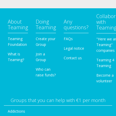
Collabor
About
Doing
Any
with
Teaming
Teaming
questions?
Teamin
Teaming
Create your
FAQs
"Here we a
Foundation
Group
Teaming"
Legal notice
companies
What is
Join a
Contact us
Teaming?
Group
Teaming 4
Teaming
Who can
raise funds?
Become a
volunteer
Groups that you can help with €1 per month
Addictions