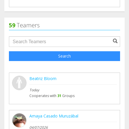
59
Teamers
groupProfile.searchForm.search.text???
Search
Beatriz Bloom
Today
Cooperates with
31
Groups
Amaya Casado Muruzábal
04/07/2026