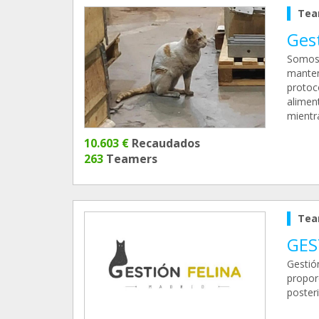
Tea
Ges
Somos 
manten
protoco
aliment
mientr
10.603 €
Recaudados
263
Teamers
Tea
GES
Gestió
propor
posteri