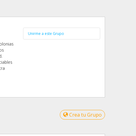
Unirme a este Grupo
olonias
os
d.
iables
tra
Crea tu Grupo