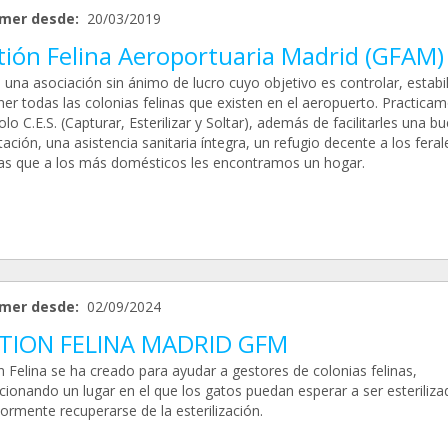
mer desde:
20/03/2019
tión Felina Aeroportuaria Madrid (GFAM)
una asociación sin ánimo de lucro cuyo objetivo es controlar, estabil
er todas las colonias felinas que existen en el aeropuerto. Practicam
lo C.E.S. (Capturar, Esterilizar y Soltar), además de facilitarles una b
ación, una asistencia sanitaria íntegra, un refugio decente a los feral
as que a los más domésticos les encontramos un hogar.
mer desde:
02/09/2024
TION FELINA MADRID GFM
n Felina se ha creado para ayudar a gestores de colonias felinas,
cionando un lugar en el que los gatos puedan esperar a ser esteriliza
ormente recuperarse de la esterilización.