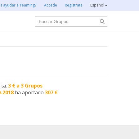
es ayudar a Teaming?
Accede
Regístrate
Español
Buscar
rta:
3 € a 3 Grupos
0-2018
ha aportado
307 €