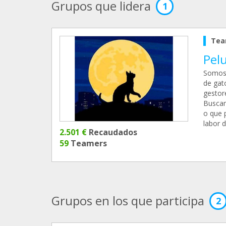
Grupos que lidera
1
Tea
Pel
Somos 
de gat
gestor
Buscam
o que p
labor 
2.501 €
Recaudados
59
Teamers
Grupos en los que participa
2