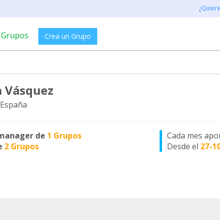
¿Quier
Grupos
Crea un Grupo
 Vásquez
 España
manager de
1 Grupos
Cada mes apo
e
2 Grupos
Desde el
27-1