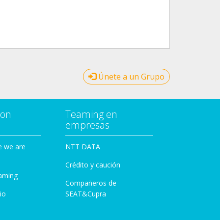
Únete a un Grupo
con
Teaming en
empresas
e we are
NTT DATA
Crédito y caución
aming
Compañeros de
io
SEAT&Cupra