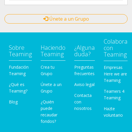
Únete a un Grupo
Colabora
Sobre
Haciendo
¿Alguna
con
Teaming
Teaming
duda?
Teaming
Fundación
Crea tu
Preguntas
Empresas
Teaming
Grupo
frecuentes
Here we are
Teaming
¿Qué es
Únete a un
Aviso legal
Teaming?
Grupo
Teamers 4
Contacta
Teaming
Blog
¿Quién
con
puede
nosotros
Hazte
recaudar
voluntario
fondos?