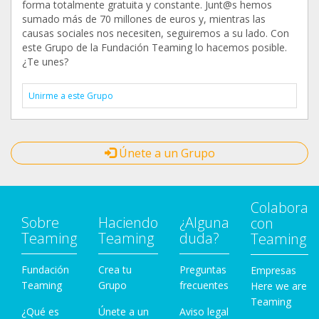
forma totalmente gratuita y constante. Junt@s hemos
sumado más de 70 millones de euros y, mientras las
causas sociales nos necesiten, seguiremos a su lado. Con
este Grupo de la Fundación Teaming lo hacemos posible.
¿Te unes?
Unirme a este Grupo
Únete a un Grupo
Colabora
Sobre
Haciendo
¿Alguna
con
Teaming
Teaming
duda?
Teaming
Fundación
Crea tu
Preguntas
Empresas
Teaming
Grupo
frecuentes
Here we are
Teaming
¿Qué es
Únete a un
Aviso legal