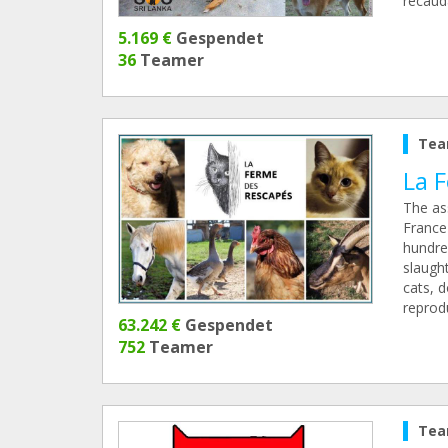
recaud
5.169 €
Gespendet
36
Teamer
Tea
La 
The as
France
hundre
slaught
cats, d
reprod
63.242 €
Gespendet
752
Teamer
Tea