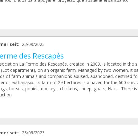
amos fondos para apoyar el proyecto que sostiene el santuario.
mer seit:
23/09/2023
Ferme des Rescapés
sociation La Ferme des Rescapés, created in 2009, is located in the s
 (Lot department), on an organic farm. Managed by two women, it s
ds of farm animals and companions abused, abandoned, destined fo
er or euthanasia. Its farm of 29 hectares is a haven for the 600 survi
ogs, horses, ponies, donkeys, chickens, sheep, goats, Nac ... There is
uction.
mer seit:
23/09/2023