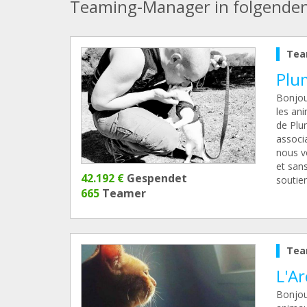
Teaming-Manager in folgende
Tea
Plu
Bonjou
les an
de Plu
associ
nous vo
et sans
42.192 €
Gespendet
soutien
665
Teamer
Tea
L'A
Bonjou