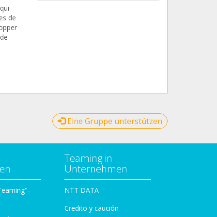
qui
es de
topper
 de
Eine Gruppe unterstützen
Teaming in
zen
Unternehmen
 Teaming"-
NTT DATA
Credito y caución