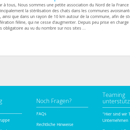
r à tous, Nous sommes une petite association du Nord de la France 
rincipalement la stérilisation des chats dans les communes avoisinant
e, ainsi que dans un rayon de 10 km autour de la commune, afin de s
ifération féline, qui ne cesse d’augmenter. Depuis peu prise en charge
s obligatoire au vu du nombre sur nos sites …
Teaming
g
Noch Fragen?
unterstüt
n
FAQs
"Hier sind wir
ruppe
Unternehmen
Rechtliche Hinweise