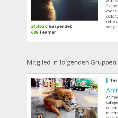
animau
Plume 
avons 
sollici
cette c
21.465 €
Gespendet
vos pa
606
Teamer
Mitglied in folgenden Gruppen
Tea
Ani
Animals
calleje
enferm
muerte