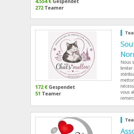
4.554 €
Gespendet
272
Teamer
Tea
Sout
Nor
Nous s
limiter
stérili
mettons
nécess
172 €
Gespendet
vous a
51
Teamer
remerc
Tea
Asso