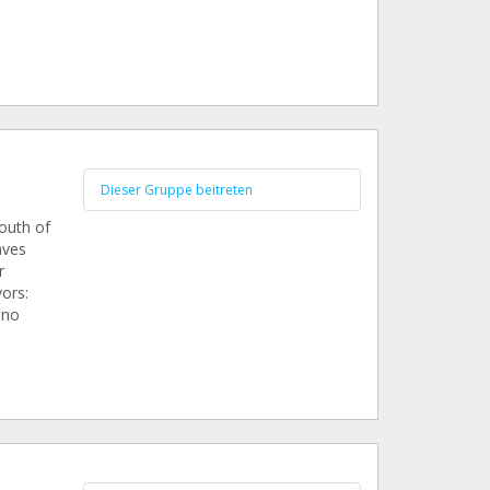
Dieser Gruppe beitreten
outh of
aves
r
vors:
 no