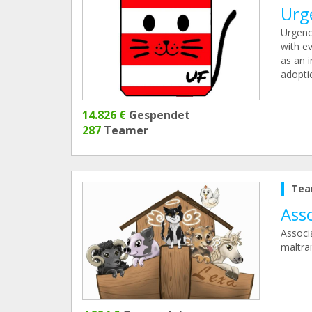
Urg
Urgenc
with e
as an 
adoptio
14.826 €
Gespendet
287
Teamer
Tea
Asso
Associ
maltrai