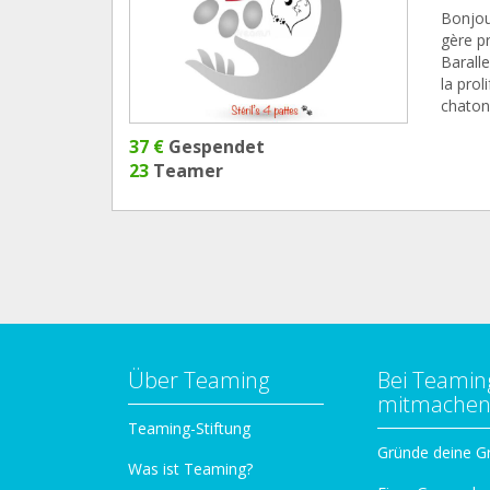
Bonjou
gère p
Barall
la prol
chaton
37 €
Gespendet
23
Teamer
Über Teaming
Bei Teamin
mitmache
Teaming-Stiftung
Gründe deine G
Was ist Teaming?