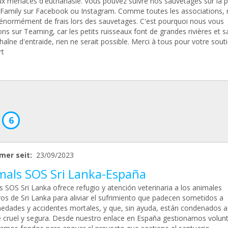
x menacés d'euthanasie. Vous pouvez suivre nos sauvetages sur la 
Family sur Facebook ou Instagram. Comme toutes les associations,
énormément de frais lors des sauvetages. C'est pourquoi nous vous
tons sur Teaming, car les petits ruisseaux font de grandes rivières et s
haîne d'entraide, rien ne serait possible. Merci à tous pour votre sout
rt
6
mer seit:
23/09/2023
mals SOS Sri Lanka-España
 SOS Sri Lanka ofrece refugio y atención veterinaria a los animales
ros de Sri Lanka para aliviar el sufrimiento que padecen sometidos a
edades y accidentes mortales, y que, sin ayuda, están condenados a
 cruel y segura. Desde nuestro enlace en España gestionamos volunt