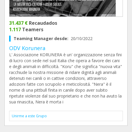
31.437 €
Recaudados
1.117
Teamers
Teaming Manager desde:
20/10/2022
ODV Korunera
L' Associazione KORUNERA è un' organizzazione senza fini
di lucro con sede nel sud Italia che opera a favore dei cani
e degli animali in difficoltà. "Koru" che significa "nuova vita"
racchiude la nostra missione di ridare dignità agli animali
detenuti nei canili o in cattive condizioni, attraverso
adozioni fatte con scrupolo e meticolositá. "Nera" è il
nome di una pittbull finita in canile dopo aver subito
ripetute violenze dal suo proprietario e che non ha avuto la
sua rinascita, Nera è morta i
Unirme a este Grupo