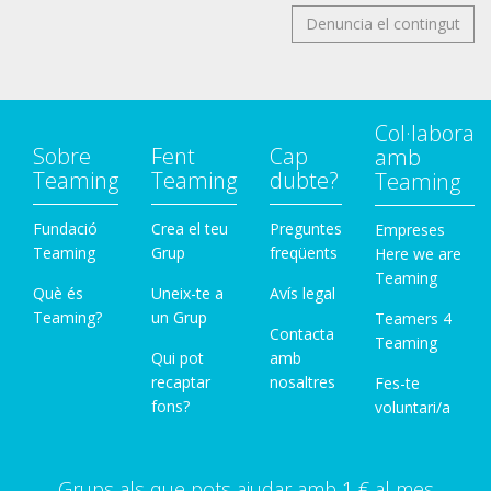
Denuncia el contingut
Col·labora
Sobre
Fent
Cap
amb
Teaming
Teaming
dubte?
Teaming
Fundació
Crea el teu
Preguntes
Empreses
Teaming
Grup
freqüents
Here we are
Teaming
Què és
Uneix-te a
Avís legal
Teaming?
un Grup
Teamers 4
Contacta
Teaming
Qui pot
amb
recaptar
nosaltres
Fes-te
fons?
voluntari/a
Grups als que pots ajudar amb 1 € al mes