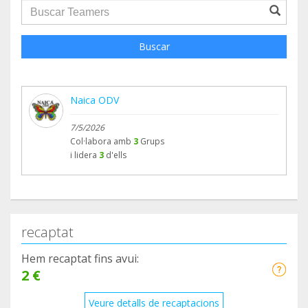
groupProfile.searchForm.search.text???
Buscar
Naica ODV
7/5/2026
Col·labora amb
3
Grups
i lidera
3
d'ells
recaptat
Hem recaptat fins avui:
2 €
Veure detalls de recaptacions