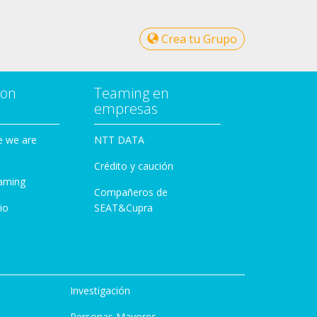
Crea tu Grupo
con
Teaming en
empresas
e we are
NTT DATA
Crédito y caución
aming
Compañeros de
io
SEAT&Cupra
Investigación
Personas Mayores