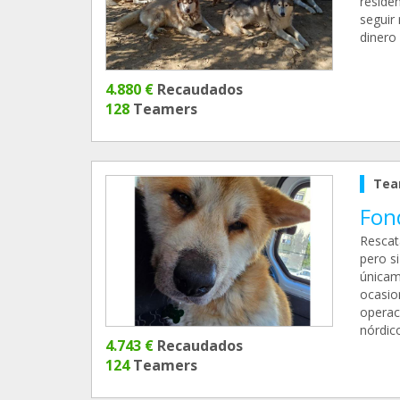
reside
seguir
dinero 
4.880 €
Recaudados
128
Teamers
Tea
Fon
Rescat
pero s
únicam
ocasio
operac
nórdic
4.743 €
Recaudados
124
Teamers