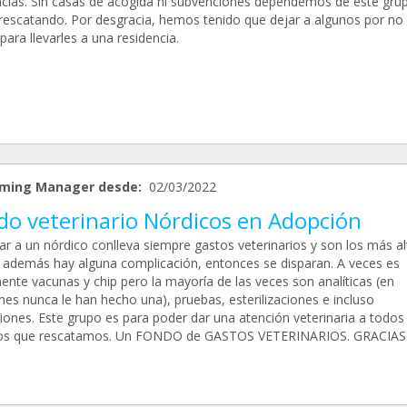
ncias. Sin casas de acogida ni subvenciones dependemos de este gru
 rescatando. Por desgracia, hemos tenido que dejar a algunos por no
para llevarles a una residencia.
ming Manager desde:
02/03/2022
do veterinario Nórdicos en Adopción
ar a un nórdico conlleva siempre gastos veterinarios y son los más al
i además hay alguna complicación, entonces se disparan. A veces es
ente vacunas y chip pero la mayoría de las veces son analíticas (en
nes nunca le han hecho una), pruebas, esterilizaciones e incluso
iones. Este grupo es para poder dar una atención veterinaria a todos 
os que rescatamos. Un FONDO de GASTOS VETERINARIOS. GRACIAS