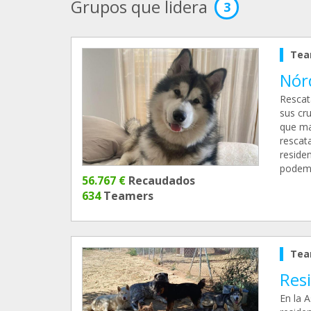
Grupos que lidera
3
Tea
Nór
Rescat
sus cr
que ma
rescat
reside
podemo
56.767 €
Recaudados
634
Teamers
Tea
Resi
En la 