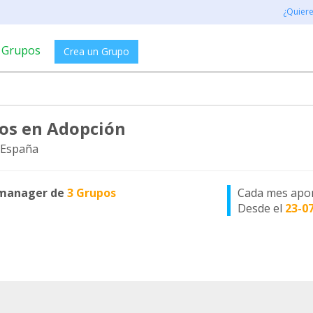
¿Quier
Grupos
Crea un Grupo
os en Adopción
 España
manager de
3 Grupos
Cada mes apo
Desde el
23-0