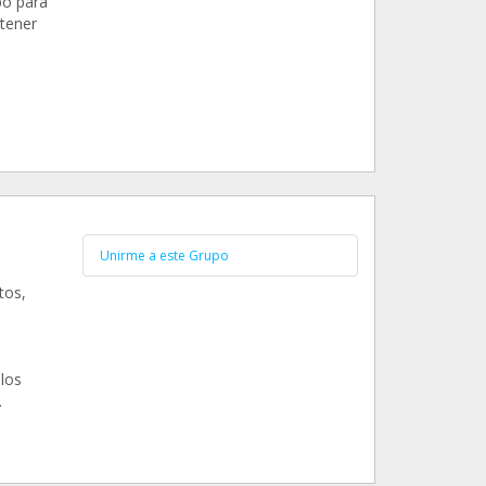
po para
 tener
Unirme a este Grupo
tos,
los
.