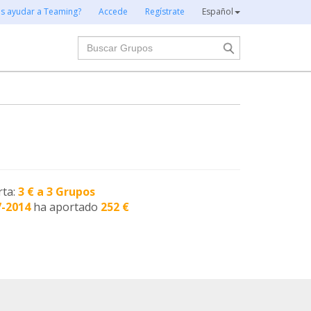
es ayudar a Teaming?
Accede
Regístrate
Español
Buscar
rta:
3 € a 3 Grupos
7-2014
ha aportado
252 €