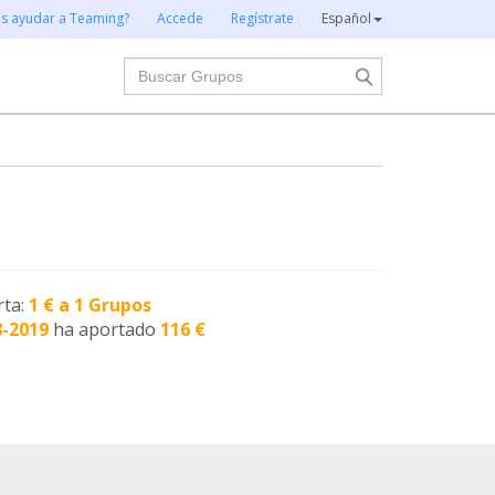
es ayudar a Teaming?
Accede
Regístrate
Español
Buscar
rta:
1 € a 1 Grupos
8-2019
ha aportado
116 €