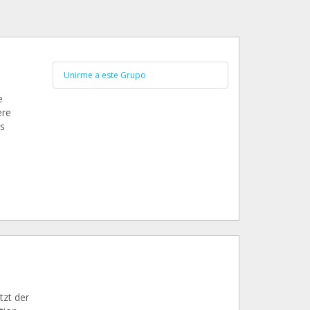
Unirme a este Grupo
e
ere
s
tzt der