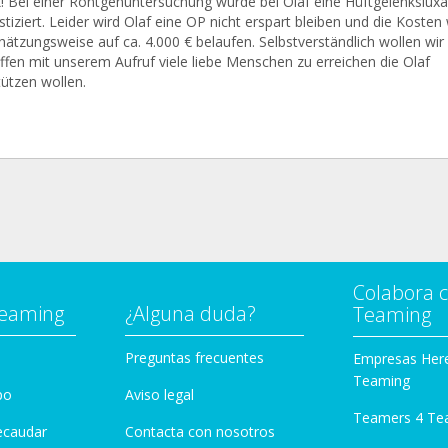
! Bei einer Röntgenuntersuchung wurde bei Olaf eine Hüftgelenksluxa
tiziert. Leider wird Olaf eine OP nicht erspart bleiben und die Koste
hätzungsweise auf ca. 4.000 € belaufen. Selbstverständlich wollen wir
ffen mit unserem Aufruf viele liebe Menschen zu erreichen die Olaf
tützen wollen.
Colabora 
Teaming
¿Alguna duda?
Teaming
Preguntas frecuentes
Empresas Her
Teaming
po
Aviso legal
Teamers 4 Te
ecaudar
Contacta con nosotros