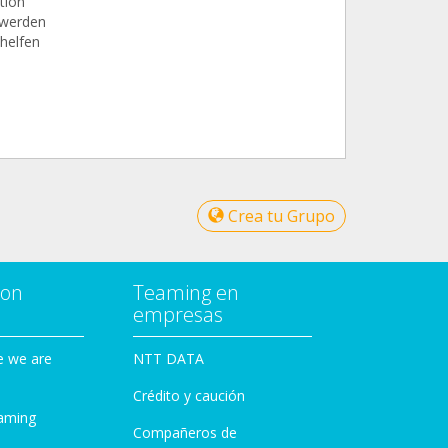
tion
n werden
 helfen
Crea tu Grupo
con
Teaming en
empresas
e we are
NTT DATA
Crédito y caución
aming
Compañeros de