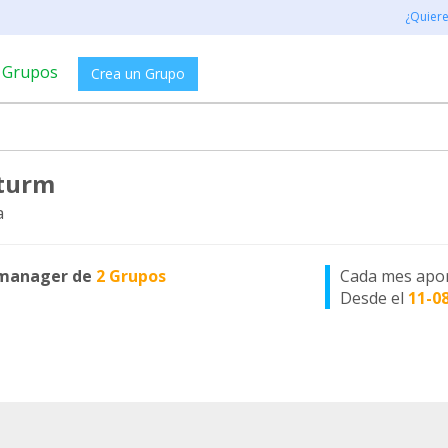
¿Quier
Grupos
Crea un Grupo
turm
a
manager de
2 Grupos
Cada mes apo
Desde el
11-0