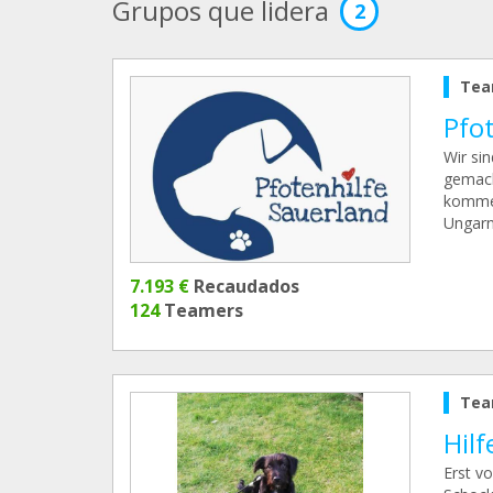
Grupos que lidera
2
Tea
Pfo
Wir sin
gemach
kommen
Ungarn
7.193 €
Recaudados
124
Teamers
Tea
Hilf
Erst v