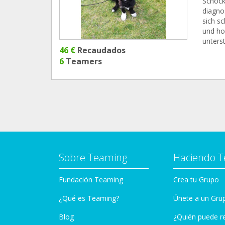
Schock
diagnos
sich sc
und ho
unters
46 €
Recaudados
6
Teamers
Sobre Teaming
Haciendo 
Fundación Teaming
Crea tu Grupo
¿Qué es Teaming?
Únete a un Gru
Blog
¿Quién puede r