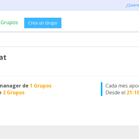
¿Quier
Grupos
Crea un Grupo
at
manager de
1 Grupos
Cada mes apo
e
2 Grupos
Desde el
21-1