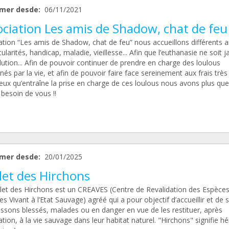
mer desde:
06/11/2021
ociation Les amis de Shadow, chat de feu
ation “Les amis de Shadow, chat de feu” nous accueillons différents 
cularités, handicap, maladie, vieillesse... Afin que l’euthanasie ne soit 
ution... Afin de pouvoir continuer de prendre en charge des loulous
s par la vie, et afin de pouvoir faire face sereinement aux frais très
ux qu’entraîne la prise en charge de ces loulous nous avons plus que
besoin de vous !!
mer desde:
20/01/2025
let des Hirchons
let des Hirchons est un CREAVES (Centre de Revalidation des Espèce
s Vivant à l’Etat Sauvage) agréé qui a pour objectif d’accueillir et de 
issons blessés, malades ou en danger en vue de les restituer, après
ation, à la vie sauvage dans leur habitat naturel. "Hirchons" signifie h