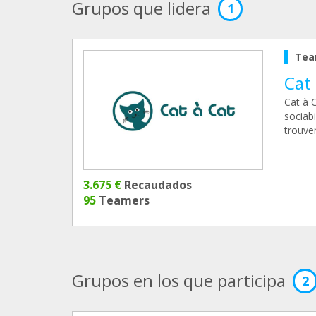
Grupos que lidera
1
Tea
Cat
Cat à C
sociab
trouver
3.675 €
Recaudados
95
Teamers
Grupos en los que participa
2