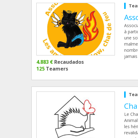
Tea
Ass
Associ
à parti
une sol
malmené
nombre
jamais 
4.883 €
Recaudados
125
Teamers
Tea
Cha
Le Cha
Animale
les hér
revalid