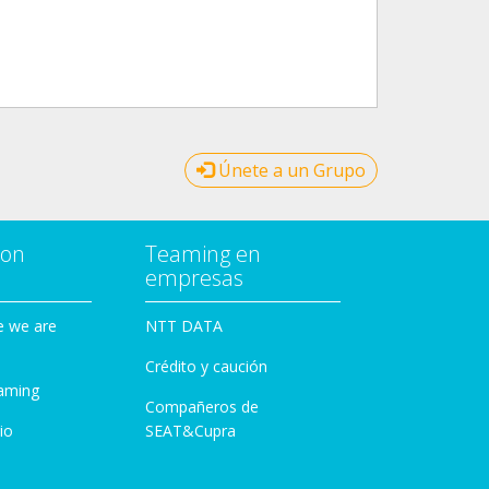
Únete a un Grupo
con
Teaming en
empresas
e we are
NTT DATA
Crédito y caución
aming
Compañeros de
io
SEAT&Cupra