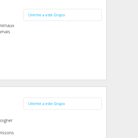
Unirme a este Grupo
animaux
jamais
Unirme a este Grupo
s
soigner
érissons