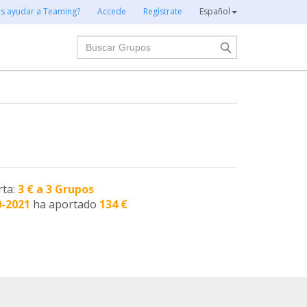
es ayudar a Teaming?
Accede
Regístrate
Español
Buscar
rta:
3 € a 3 Grupos
0-2021
ha aportado
134 €